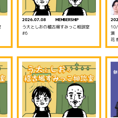
2026.07.08
MEMBERSHIP
202
談室
う大としおの稽古場すみっこ相談室
10
#6
演
花 