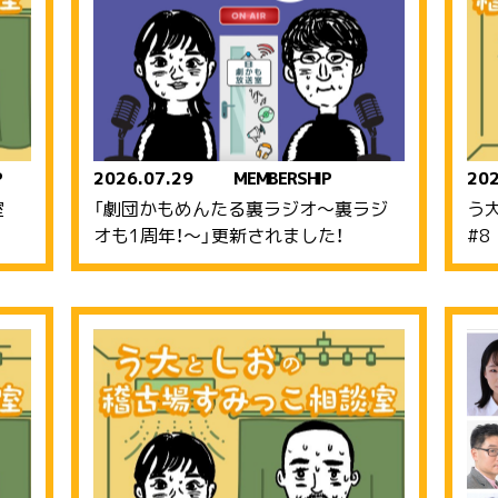
P
2026.07.29
MEMBERSHIP
202
談室
「劇団かもめんたる裏ラジオ〜裏ラジ
う
オも1周年！〜」更新されました！
#8