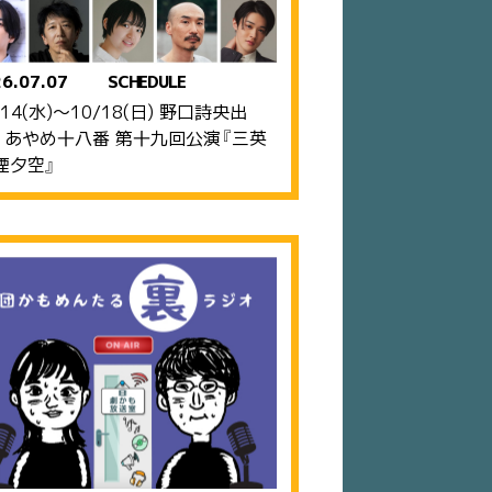
6.07.07
SCHEDULE
/14(水)〜10/18(日) 野口詩央出
 あやめ十八番 第十九回公演『三英
煙夕空』