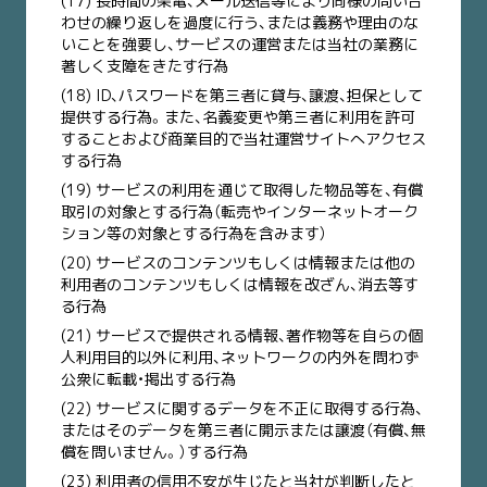
(17) 長時間の架電、メール送信等により同様の問い合
わせの繰り返しを過度に行う、または義務や理由のな
いことを強要し、サービスの運営または当社の業務に
著しく支障をきたす行為
(18) ID、パスワードを第三者に貸与、譲渡、担保として
提供する行為。また、名義変更や第三者に利用を許可
することおよび商業目的で当社運営サイトへアクセス
する行為
(19) サービスの利用を通じて取得した物品等を、有償
取引の対象とする行為（転売やインターネットオーク
ション等の対象とする行為を含みます）
(20) サービスのコンテンツもしくは情報または他の
利用者のコンテンツもしくは情報を改ざん、消去等す
る行為
(21) サービスで提供される情報、著作物等を自らの個
人利用目的以外に利用、ネットワークの内外を問わず
公衆に転載・掲出する行為
(22) サービスに関するデータを不正に取得する行為、
またはそのデータを第三者に開示または譲渡（有償、無
償を問いません。）する行為
(23) 利用者の信用不安が生じたと当社が判断したと