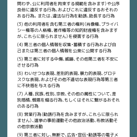
問わず、公に利用者を拘束する規範を含みます）や公序
良俗に違反する行為、およびこれに違反するおそれの
ある行為。または、違法な行為を勧誘、助長する行為
(3) 他の利用者を含む第三者の権利（肖像権、プライバ
シー権等の人格権、著作権等の知的財産権を含みます
が、これらに限られません）を侵害する行為
(4) 第三者の個人情報を収集・蓄積する行為および自
己または第三者の個人情報を公衆に公開する行為
(5) 第三者に対する中傷、威嚇、その他第三者を不安に
させる行為
(6) わいせつな表現、差別的表現、暴力的表現、グロテ
スクな表現、およびその他不適切な表現行為等第三者
に不快感を与える行為
(7) 人種、民族、性別、宗教、その他の属性について、差
別感情、憎悪を煽る行為、もしくはそれに繋がるおそれ
のある行為
(8) 営業行為（勧誘行為を含みますが、これらに限られ
ません）、選挙の事前運動その他政治活動、布教活動そ
の他宗教活動
(9) 第三者に対し、無断で、広告・宣伝・勧誘等の電子メ