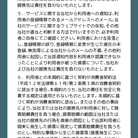
提携先は責任を負わないものとします。
５．
サービスに関する当社から利用者への通知は、利
用者の登録情報であるメールアドレスへのメール、当
社のサービスに関するウェブサイトでの告知、その他
当社が適当と判断する方法で行いますので、必ず利用
者ご自身にてご確認ください。利用者における見落と
し、登録情報の誤り、登録情報に変更が生じた場合の未
登録、無効等による当社からのメールの不着、その他利
用者に起因して当該通知内容を利用者が認識できなか
ったことにより利用者が被った損害について、当社お
よび当社の提携先は責任を負わないものとします。
６．
利用者との本規約に基づく契約が消費者契約法
（平成１２年法律第６１号）第２条第３項の消費者契約
に該当する場合、本規約のうち、当社の責任を完全に免
責する規定は適用されないものとします。本規約に基
づく契約が消費者契約に該当し、またはその他の事由
により、当社または当社の提携先が利用者に対して損
害賠償責任を負う場合、損害賠償の範囲は当社または
当社の提携先の行為を直接の原因として当該利用者に
現実に発生した損害に限定して損害賠償責任を負うも
のとし、特別な事情から生じた損害等（損害発生につい