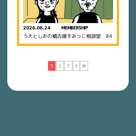
2026.06.24
MEMBERSHIP
う大としおの稽古場すみっこ相談室 #4
1
2
3
›
»