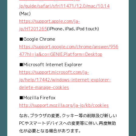
jp/guide/safari/sfri11471/12.0/mac/10.14
(Mac)
https://support.apple.com/ja-
jp/HT201265
(iPhone、iPad、iPod touch)
■Google Chrome
https://support.google.com/chrome/answer/956
47?hl=ja&co=GENIE.Platform=Desktop
■Microsoft Internet Explorer
https://support.microsoft.com/ja-
jp/help/17442/windows-internet-explorer-
delete-manage-cookies
■Mozilla Firefox
http://support.mozilla.org/ja-jp/kb/cookies
なお、ブラウザの変更、クッキー等の削除及び新しい
PCやスマートデバイスへの変更等に伴い、再度無効
化が必要となる場合があります。