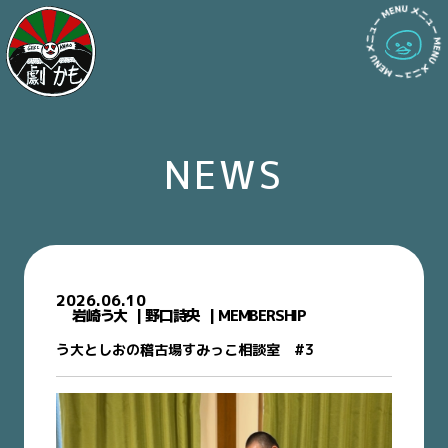
NEWS
2026.06.10
岩崎う大
野口詩央
MEMBERSHIP
う大としおの稽古場すみっこ相談室 #3