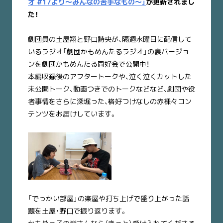
オ #17
より〜みんなの苦手なもの〜」
が更新されまし
た！
劇団員の土屋翔と野口詩央が、隔週水曜日に配信して
いるラジオ「劇団かもめんたるラジオ」の裏バージョ
ンを劇団かもめんたる同好会で公開中！
本編収録後のアフタートークや、泣く泣くカットした
未公開トーク、動画つきでのトークなどなど、劇団や役
者事情をさらに深堀った、格好つけなしの赤裸々コン
テンツをお届けしています。
「でっかい部屋」の楽屋や打ち上げで盛り上がった話
題を土屋・野口で振り返ります。